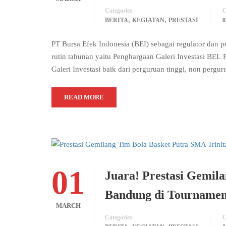
Categories
C
,
,
BERITA
KEGIATAN
PRESTASI
PT Bursa Efek Indonesia (BEI) sebagai regulator dan
rutin tahunan yaitu Penghargaan Galeri Investasi BEI.
Galeri Investasi baik dari perguruan tinggi, non pergu
READ MORE
01
Juara! Prestasi Gemil
Bandung di Tournamen
MARCH
Categories
C