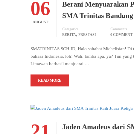
06
Berani Menyuarakan Pe
SMA Trinitas Bandung
AUGUST
Categories
Comments
,
BERITA
PRESTASI
0 COMMENT
SMATRINITAS.SCH.ID, Halo sahabat Michelisian! Di ta
bahasa Indonesia, loh! Wah, lomba apa, ya? Tim yang t
Limawan berhasil menjuarai …
READ MORE
21
Jaden Amadeus dari S