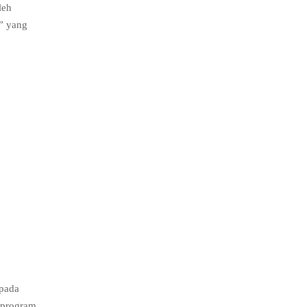
leh
d” yang
 pada
 program