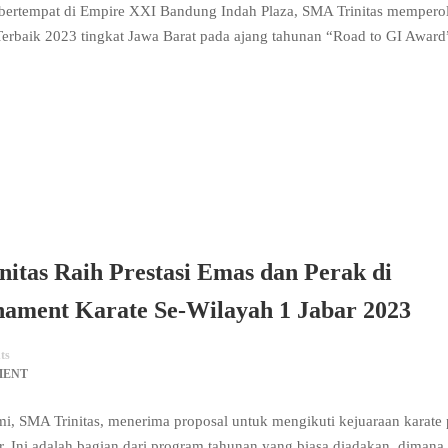
 bertempat di Empire XXI Bandung Indah Plaza, SMA Trinitas mempero
 Terbaik 2023 tingkat Jawa Barat pada ajang tahunan “Road to GI Awar
itas Raih Prestasi Emas dan Perak di
ament Karate Se-Wilayah 1 Jabar 2023
ts
MENT
mi, SMA Trinitas, menerima proposal untuk mengikuti kejuaraan karate
. Ini adalah bagian dari program tahunan yang biasa diadakan, dimana