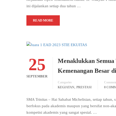
ini dijalankan setiap dua tahun …
READ MORE
25
Menaklukkan Semua 
Kemenangan Besar d
SEPTEMBER
Categories
Commen
,
KEGIATAN
PRESTASI
0 COM
SMA Trinitas – Hai Sahabat Michelisian, setiap tahun, s
berfokus pada akademis maupun yang bersifat non-akad
kompetisi akademis yang sangat spesial. …