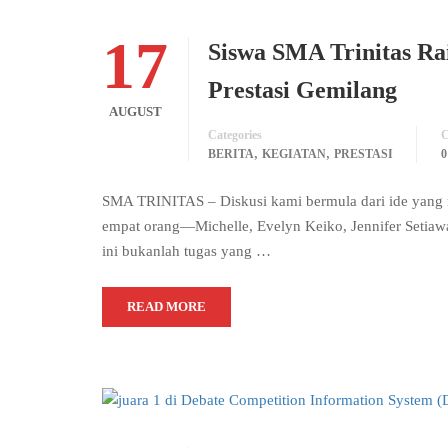
17
Siswa SMA Trinitas Rai
Prestasi Gemilang
AUGUST
Categories
C
,
,
BERITA
KEGIATAN
PRESTASI
SMA TRINITAS – Diskusi kami bermula dari ide yang m
empat orang—Michelle, Evelyn Keiko, Jennifer Seti
ini bukanlah tugas yang …
READ MORE