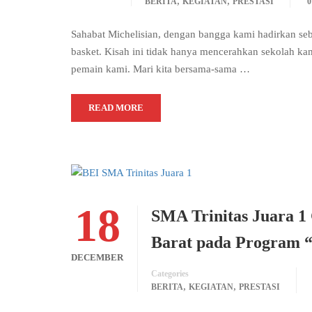
,
,
BERITA
KEGIATAN
PRESTASI
Sahabat Michelisian, dengan bangga kami hadirkan seb
basket. Kisah ini tidak hanya mencerahkan sekolah kam
pemain kami. Mari kita bersama-sama …
READ MORE
18
SMA Trinitas Juara 1 
Barat pada Program “
DECEMBER
Categories
,
,
BERITA
KEGIATAN
PRESTASI