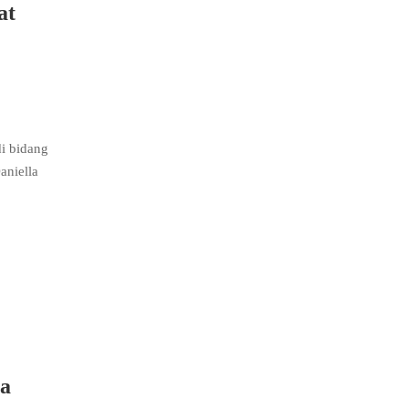
at
i bidang
aniella
ba