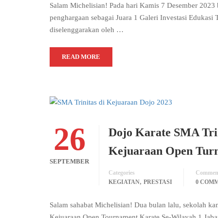
Salam Michelisian! Pada hari Kamis 7 Desember 2023
penghargaan sebagai Juara 1 Galeri Investasi Edukasi
diselenggarakan oleh …
READ MORE
26
Dojo Karate SMA Trin
Kejuaraan Open Turn
SEPTEMBER
Categories
Commen
,
KEGIATAN
PRESTASI
0 COM
Salam sahabat Michelisian! Dua bulan lalu, sekolah ka
Kejuaraan Open Tournament Karate Se-Wilayah 1 Jabar