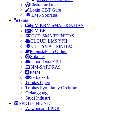
Ekstrakurikuler
Login CBT Guru
LMS Sokrates
Tautan
SIM KBM SMA TRINITAS
SIM BK
GCR SMA TRINITAS
CLOUD LMS YPII
CBT SMA TRINITAS
Perpustakaan Online
Sokrates
Cloud Data YPII
SIM-SARPRAS
PMM
Serba-serbi
Trinitas Open
Trinitas Symphony Orchestra
Gelanggang
Studi Industri
PPDB-ONLINE
Wawancara PPDB