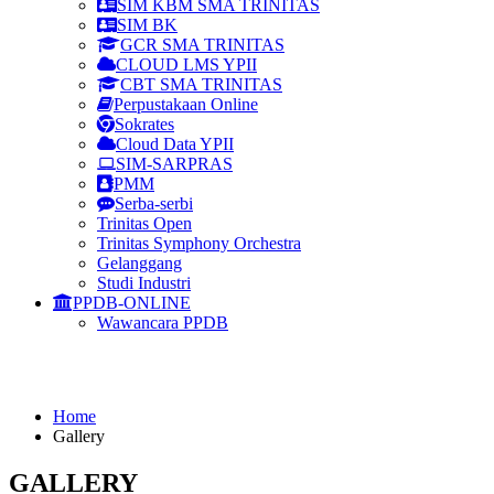
SIM KBM SMA TRINITAS
SIM BK
GCR SMA TRINITAS
CLOUD LMS YPII
CBT SMA TRINITAS
Perpustakaan Online
Sokrates
Cloud Data YPII
SIM-SARPRAS
PMM
Serba-serbi
Trinitas Open
Trinitas Symphony Orchestra
Gelanggang
Studi Industri
PPDB-ONLINE
Wawancara PPDB
Gallery
Home
Gallery
GALLERY