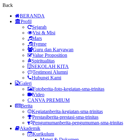
Back
BERANDA
Profil
Sejarah
Visi & Misi
Mars
Hymne
Guru dan Karyawan
Value Proposition
Spiritualitas
SEKOLAH KITA
Testimoni Alumni
Hubungi Kami
Galeri
Foto
berita-foto-kegiatan-sma-trinitas
Video
CANVA PREMIUM
Berita
Kegiatan
berita-kegiatan-sma-trinitas
Prestasi
berita-prestasi-sma-trinitas
Pengumuman
berita-pengumuman-sma-trinitas
Akademik
Kurikulum
Materi & Dokumen