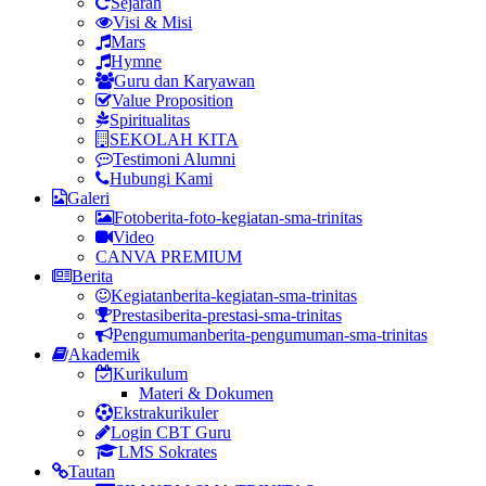
Sejarah
Visi & Misi
Mars
Hymne
Guru dan Karyawan
Value Proposition
Spiritualitas
SEKOLAH KITA
Testimoni Alumni
Hubungi Kami
Galeri
Foto
berita-foto-kegiatan-sma-trinitas
Video
CANVA PREMIUM
Berita
Kegiatan
berita-kegiatan-sma-trinitas
Prestasi
berita-prestasi-sma-trinitas
Pengumuman
berita-pengumuman-sma-trinitas
Akademik
Kurikulum
Materi & Dokumen
Ekstrakurikuler
Login CBT Guru
LMS Sokrates
Tautan