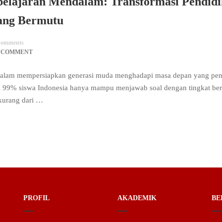
elajaran Mendalam: Transformasi Pendid
ang Bermutu
omments
0 COMMENT
r dalam mempersiapkan generasi muda menghadapi masa depan yang pe
ari 99% siswa Indonesia hanya mampu menjawab soal dengan tingkat ber
 kurang dari …
PROFIL
AKADEMIK
BE