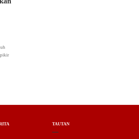
ikan
nuh
pikir
RITA
TAUTAN