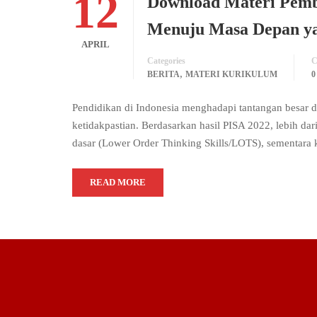
12
Download Materi Pemb
Menuju Masa Depan y
APRIL
Categories
C
,
BERITA
MATERI KURIKULUM
Pendidikan di Indonesia menghadapi tantangan besa
ketidakpastian. Berdasarkan hasil PISA 2022, lebih d
dasar (Lower Order Thinking Skills/LOTS), sementara
READ MORE