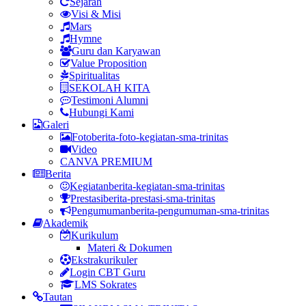
Sejarah
Visi & Misi
Mars
Hymne
Guru dan Karyawan
Value Proposition
Spiritualitas
SEKOLAH KITA
Testimoni Alumni
Hubungi Kami
Galeri
Foto
berita-foto-kegiatan-sma-trinitas
Video
CANVA PREMIUM
Berita
Kegiatan
berita-kegiatan-sma-trinitas
Prestasi
berita-prestasi-sma-trinitas
Pengumuman
berita-pengumuman-sma-trinitas
Akademik
Kurikulum
Materi & Dokumen
Ekstrakurikuler
Login CBT Guru
LMS Sokrates
Tautan