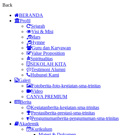
Back
BERANDA
Profil
Sejarah
Visi & Misi
Mars
Hymne
Guru dan Karyawan
Value Proposition
Spiritualitas
SEKOLAH KITA
Testimoni Alumni
Hubungi Kami
Galeri
Foto
berita-foto-kegiatan-sma-trinitas
Video
CANVA PREMIUM
Berita
Kegiatan
berita-kegiatan-sma-trinitas
Prestasi
berita-prestasi-sma-trinitas
Pengumuman
berita-pengumuman-sma-trinitas
Akademik
Kurikulum
Materi & Dokumen