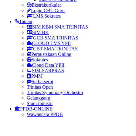
Ekstrakurikuler
Login CBT Guru
LMS Sokrates
Tautan
SIM KBM SMA TRINITAS
SIM BK
GCR SMA TRINITAS
CLOUD LMS YPII
CBT SMA TRINITAS
Perpustakaan Online
Sokrates
Cloud Data YPII
SIM-SARPRAS
PMM
Serba-serbi
Trinitas Open
Trinitas Symphony Orchestra
Gelanggang
Studi Industri
PPDB-ONLINE
Wawancara PPDB