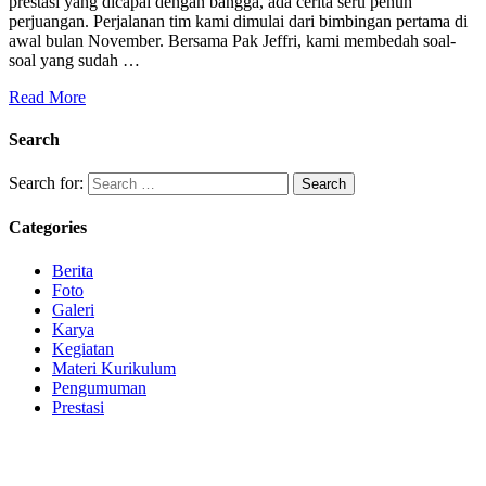
prestasi yang dicapai dengan bangga, ada cerita seru penuh
perjuangan. Perjalanan tim kami dimulai dari bimbingan pertama di
awal bulan November. Bersama Pak Jeffri, kami membedah soal-
soal yang sudah …
Read More
Search
Search for:
Categories
Berita
Foto
Galeri
Karya
Kegiatan
Materi Kurikulum
Pengumuman
Prestasi