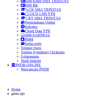
SIM KBM SMA TRINITAS
SIM BK
GCR SMA TRINITAS
CLOUD LMS YPII
CBT SMA TRINITAS
Perpustakaan Online
Sokrates
Cloud Data YPII
SIM-SARPRAS
PMM
Serba-serbi
Trinitas Open
Trinitas Symphony Orchestra
Gelanggang
Studi Industri
PPDB-ONLINE
Wawancara PPDB
gmm upi
Home
gmm upi