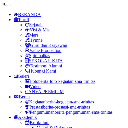
Back
BERANDA
Profil
Sejarah
Visi & Misi
Mars
Hymne
Guru dan Karyawan
Value Proposition
Spiritualitas
SEKOLAH KITA
Testimoni Alumni
Hubungi Kami
Galeri
Foto
berita-foto-kegiatan-sma-trinitas
Video
CANVA PREMIUM
Berita
Kegiatan
berita-kegiatan-sma-trinitas
Prestasi
berita-prestasi-sma-trinitas
Pengumuman
berita-pengumuman-sma-trinitas
Akademik
Kurikulum
Materi & Dokumen