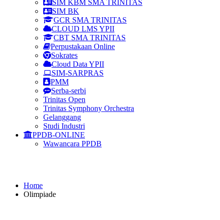
SIM KBM SMA TRINITAS
SIM BK
GCR SMA TRINITAS
CLOUD LMS YPII
CBT SMA TRINITAS
Perpustakaan Online
Sokrates
Cloud Data YPII
SIM-SARPRAS
PMM
Serba-serbi
Trinitas Open
Trinitas Symphony Orchestra
Gelanggang
Studi Industri
PPDB-ONLINE
Wawancara PPDB
Olimpiade
Home
Olimpiade