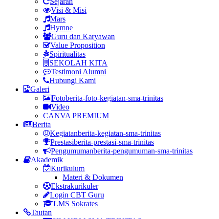
Sejarah
Visi & Misi
Mars
Hymne
Guru dan Karyawan
Value Proposition
Spiritualitas
SEKOLAH KITA
Testimoni Alumni
Hubungi Kami
Galeri
Foto
berita-foto-kegiatan-sma-trinitas
Video
CANVA PREMIUM
Berita
Kegiatan
berita-kegiatan-sma-trinitas
Prestasi
berita-prestasi-sma-trinitas
Pengumuman
berita-pengumuman-sma-trinitas
Akademik
Kurikulum
Materi & Dokumen
Ekstrakurikuler
Login CBT Guru
LMS Sokrates
Tautan