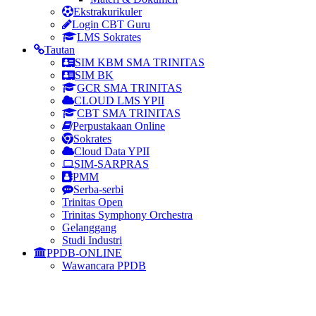
Ekstrakurikuler
Login CBT Guru
LMS Sokrates
Tautan
SIM KBM SMA TRINITAS
SIM BK
GCR SMA TRINITAS
CLOUD LMS YPII
CBT SMA TRINITAS
Perpustakaan Online
Sokrates
Cloud Data YPII
SIM-SARPRAS
PMM
Serba-serbi
Trinitas Open
Trinitas Symphony Orchestra
Gelanggang
Studi Industri
PPDB-ONLINE
Wawancara PPDB