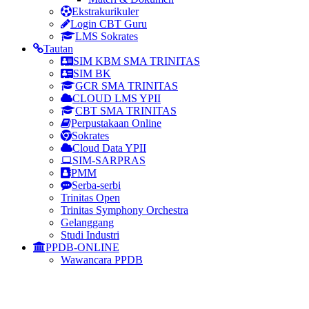
Ekstrakurikuler
Login CBT Guru
LMS Sokrates
Tautan
SIM KBM SMA TRINITAS
SIM BK
GCR SMA TRINITAS
CLOUD LMS YPII
CBT SMA TRINITAS
Perpustakaan Online
Sokrates
Cloud Data YPII
SIM-SARPRAS
PMM
Serba-serbi
Trinitas Open
Trinitas Symphony Orchestra
Gelanggang
Studi Industri
PPDB-ONLINE
Wawancara PPDB