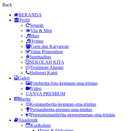
Back
BERANDA
Profil
Sejarah
Visi & Misi
Mars
Hymne
Guru dan Karyawan
Value Proposition
Spiritualitas
SEKOLAH KITA
Testimoni Alumni
Hubungi Kami
Galeri
Foto
berita-foto-kegiatan-sma-trinitas
Video
CANVA PREMIUM
Berita
Kegiatan
berita-kegiatan-sma-trinitas
Prestasi
berita-prestasi-sma-trinitas
Pengumuman
berita-pengumuman-sma-trinitas
Akademik
Kurikulum
Materi & Dokumen