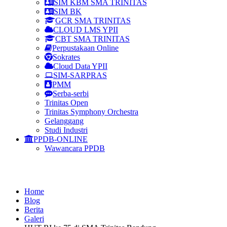
SIM KBM SMA TRINITAS
SIM BK
GCR SMA TRINITAS
CLOUD LMS YPII
CBT SMA TRINITAS
Perpustakaan Online
Sokrates
Cloud Data YPII
SIM-SARPRAS
PMM
Serba-serbi
Trinitas Open
Trinitas Symphony Orchestra
Gelanggang
Studi Industri
PPDB-ONLINE
Wawancara PPDB
Galeri
Home
Blog
Berita
Galeri