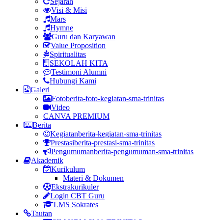
Sejarah
Visi & Misi
Mars
Hymne
Guru dan Karyawan
Value Proposition
Spiritualitas
SEKOLAH KITA
Testimoni Alumni
Hubungi Kami
Galeri
Foto
berita-foto-kegiatan-sma-trinitas
Video
CANVA PREMIUM
Berita
Kegiatan
berita-kegiatan-sma-trinitas
Prestasi
berita-prestasi-sma-trinitas
Pengumuman
berita-pengumuman-sma-trinitas
Akademik
Kurikulum
Materi & Dokumen
Ekstrakurikuler
Login CBT Guru
LMS Sokrates
Tautan