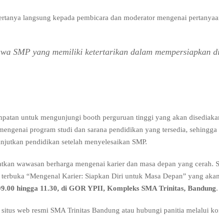
ertanya langsung kepada pembicara dan moderator mengenai pertanya
siswa SMP yang memiliki ketertarikan dalam mempersiapkan di
sempatan untuk mengunjungi booth perguruan tinggi yang akan disediaka
 mengenai program studi dan sarana pendidikan yang tersedia, sehingga
njutkan pendidikan setelah menyelesaikan SMP.
atkan wawasan berharga mengenai karier dan masa depan yang cerah. 
n terbuka “Mengenal Karier: Siapkan Diri untuk Masa Depan” yang aka
 09.00 hingga 11.30, di GOR YPII, Kompleks SMA Trinitas, Bandung
.
i situs web resmi SMA Trinitas Bandung atau hubungi panitia melalui k