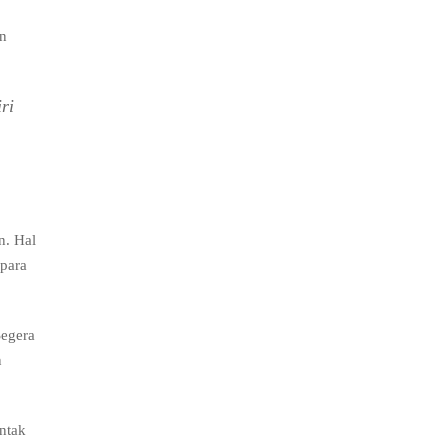
an
ri
n. Hal
 para
Segera
n
ontak