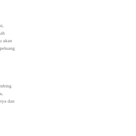
i,
lah
u akan
 peluang
imbing
a,
anya dan