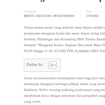
Categories
Date
,
,
BERITA
KEGIATAN
PENGUMUMAN
27/07/2023
Teman-teman muda yang terkasih masa depan adalah sa
pertanyaan mengenai karier dan masa depan sering ka
tersebut, Bimbingan dan Konseling SMA Trinitas Ban
bertajuk “Mengenal Karier: Siapkan Diri untuk Masa D
09.00 hingga 11.30, di GOR YPII, Kompleks SMA Trini
Daftar Isi
Acara ini menawarkan kesempatan emas bagi para si
mendalam mengenai berbagai pilihan karier yang terse
Hadiman, M.Psi, seorang psikolog profesional yang ber
membekali siswa dengan informasi dan perspektif ya
yang cerah.