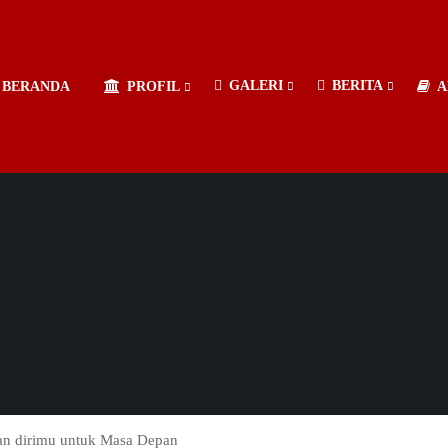
GALERI
BERITA
BERANDA
PROFIL
A
an dirimu untuk Masa Depan