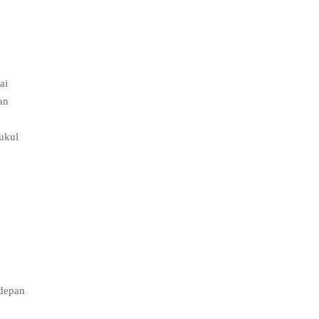
ai
an
ukul
 depan