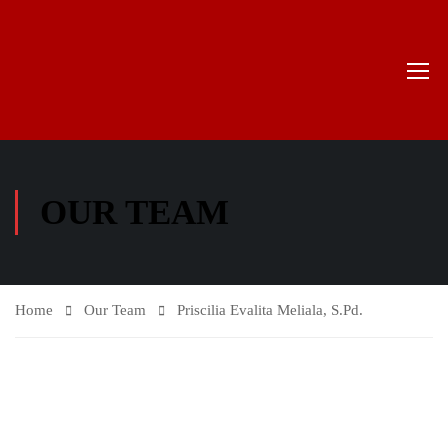
OUR TEAM
Home
Our Team
Priscilia Evalita Meliala, S.Pd.