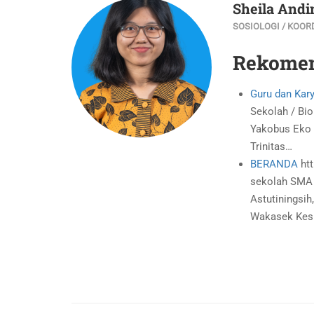
Sheila Andin
SOSIOLOGI / KOOR
Rekomen
Guru dan Kar
Sekolah / Bio
Yakobus Eko 
Trinitas…
BERANDA
htt
sekolah SMA T
Astutiningsih
Wakasek Kes