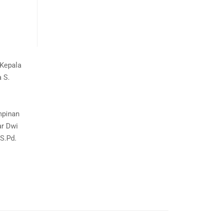
.Kepala
 S.
mpinan
ar Dwi
S.Pd.