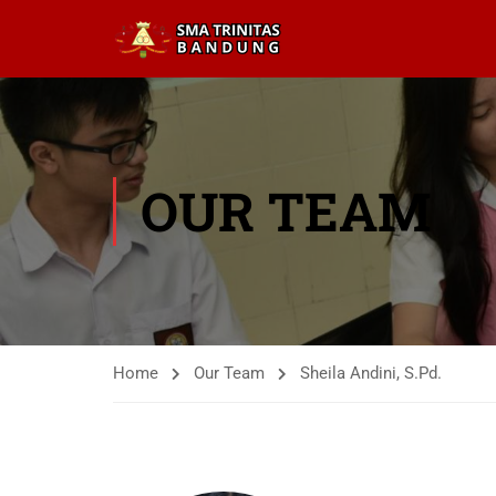
OUR TEAM
Home
Our Team
Sheila Andini, S.Pd.