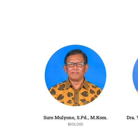
utra, S.Pd
Suro Mulyono, S.Pd., M.Kom.
Dra.
A
BIOLOGI