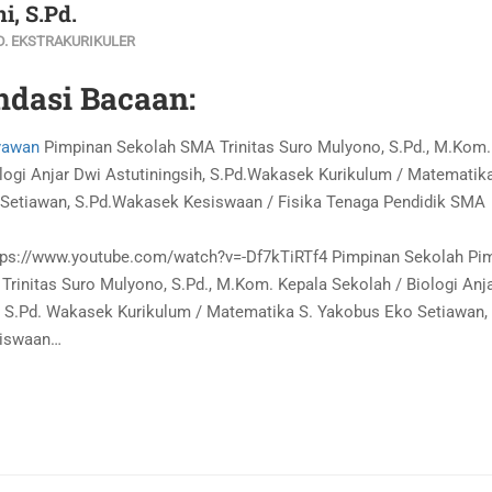
i, S.Pd.
D. EKSTRAKURIKULER
dasi Bacaan:
yawan
Pimpinan Sekolah SMA Trinitas Suro Mulyono, S.Pd., M.Kom
logi Anjar Dwi Astutiningsih, S.Pd.Wakasek Kurikulum / Matematika
Setiawan, S.Pd.Wakasek Kesiswaan / Fisika Tenaga Pendidik SMA
ps://www.youtube.com/watch?v=-Df7kTiRTf4 Pimpinan Sekolah Pi
rinitas Suro Mulyono, S.Pd., M.Kom. Kepala Sekolah / Biologi Anj
, S.Pd. Wakasek Kurikulum / Matematika S. Yakobus Eko Setiawan, 
iswaan…