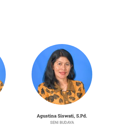
Agustina Siswati, S.Pd.
Paulus M
SENI BUDAYA
BA